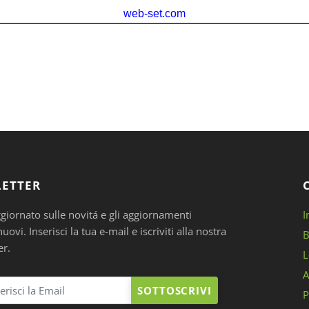
ETTER
ggiornato sulle novitá e gli aggiornamenti
I
ovi. Inserisci la tua e-mail e iscriviti alla nostra
B
er.
L
A
SOTTOSCRIVI
P