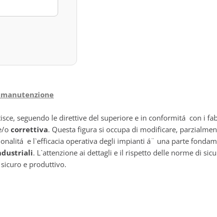
la manutenzione
isce, seguendo le direttive del superiore e in conformitá con i fab
e/o
correttiva
. Questa figura si occupa di modificare, parzialment
ionalitá e l`efficacia operativa degli impianti á¨ una parte fonda
ndustriali
. L`attenzione ai dettagli e il rispetto delle norme di sic
sicuro e produttivo.