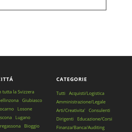
CITTÁ
CATEGORIE
n tutta la Svizzera
Tutti
Acquisti/Logistica
ellinzona
Giubiasco
Amministrazione/Legale
ocarno
Losone
Arti/Creativita'
Consulenti
scona
Lugano
Dirigenti
Educazione/Corsi
regassona
Bioggio
Finanza/Banca/Auditing