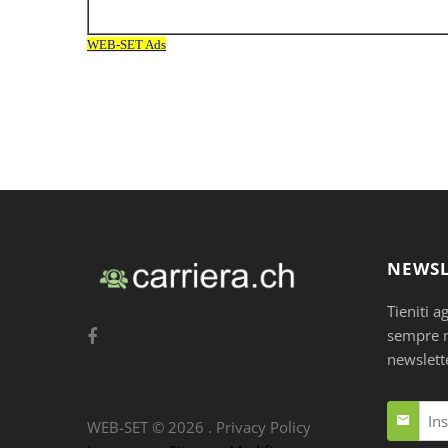
NEWSL
Tieniti a
sempre nu
newslett
WEB-SET ©
2026
.
Privacy Policy