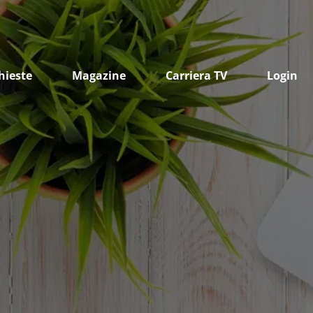
hieste
Magazine
Carriera TV
Login