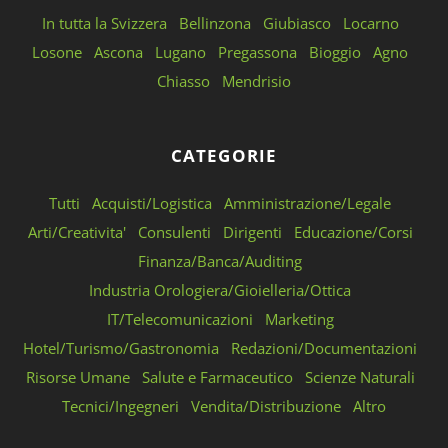
In tutta la Svizzera
Bellinzona
Giubiasco
Locarno
Losone
Ascona
Lugano
Pregassona
Bioggio
Agno
Chiasso
Mendrisio
CATEGORIE
Tutti
Acquisti/Logistica
Amministrazione/Legale
Arti/Creativita'
Consulenti
Dirigenti
Educazione/Corsi
Finanza/Banca/Auditing
Industria Orologiera/Gioielleria/Ottica
IT/Telecomunicazioni
Marketing
Hotel/Turismo/Gastronomia
Redazioni/Documentazioni
Risorse Umane
Salute e Farmaceutico
Scienze Naturali
Tecnici/Ingegneri
Vendita/Distribuzione
Altro