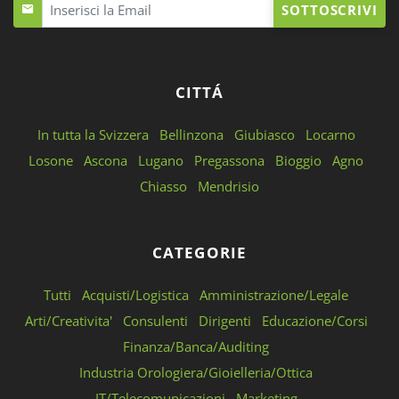
SOTTOSCRIVI
CITTÁ
In tutta la Svizzera
Bellinzona
Giubiasco
Locarno
Losone
Ascona
Lugano
Pregassona
Bioggio
Agno
Chiasso
Mendrisio
CATEGORIE
Tutti
Acquisti/Logistica
Amministrazione/Legale
Arti/Creativita'
Consulenti
Dirigenti
Educazione/Corsi
Finanza/Banca/Auditing
Industria Orologiera/Gioielleria/Ottica
IT/Telecomunicazioni
Marketing