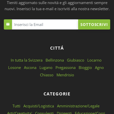
Tieniti aggiornato sulle novitá e gli aggiornamenti sempre
nuovi. Inserisci la tua e-mail e iscriviti alla nostra newsletter.
SOTTOSCRIVI
CITTÁ
In tutta la Svizzera
Bellinzona
Giubiasco
Locarno
Losone
Ascona
Lugano
Pregassona
Bioggio
Agno
Chiasso
Mendrisio
CATEGORIE
Tutti
Acquisti/Logistica
Amministrazione/Legale
Arti/Creativita'
Consulenti
Dirigenti
Educazione/Corsi