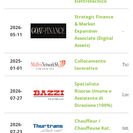
Elettrotecnico
Strategic Finance
& Market
2026-
Expansion
-
05-11
Associate (Digital
Assets)
2025-
Collocamento
Ticin
01-01
lavorativo
Specialista
2026-
Risorse Umane e
Loso
07-27
Assistente di
Direzione (100%)
Chauffeur /
2026-
Chauffeuse Kat.
Istig
07-23