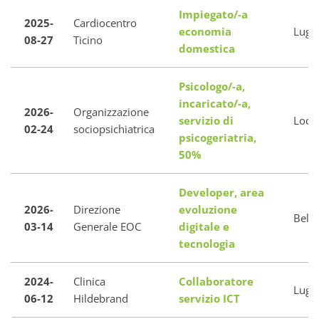
Impiegato/-a
2025-
Cardiocentro
economia
Luga
08-27
Ticino
domestica
Psicologo/-a,
incaricato/-a,
2026-
Organizzazione
servizio di
Loca
02-24
sociopsichiatrica
psicogeriatria,
50%
Developer, area
2026-
Direzione
evoluzione
Belli
03-14
Generale EOC
digitale e
tecnologia
2024-
Clinica
Collaboratore
Luga
06-12
Hildebrand
servizio ICT