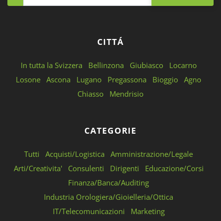
CITTÁ
In tutta la Svizzera
Bellinzona
Giubiasco
Locarno
Losone
Ascona
Lugano
Pregassona
Bioggio
Agno
Chiasso
Mendrisio
CATEGORIE
Tutti
Acquisti/Logistica
Amministrazione/Legale
Arti/Creativita'
Consulenti
Dirigenti
Educazione/Corsi
Finanza/Banca/Auditing
Industria Orologiera/Gioielleria/Ottica
IT/Telecomunicazioni
Marketing