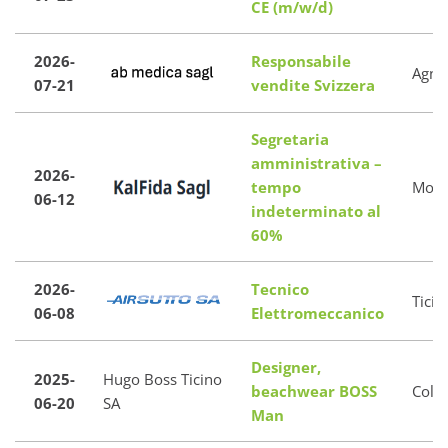
CE (m/w/d)
2026-
Responsabile
Agno
07-21
vendite Svizzera
Segretaria
amministrativa –
2026-
tempo
Mont
06-12
indeterminato al
60%
2026-
Tecnico
Ticin
06-08
Elettromeccanico
Designer,
2025-
Hugo Boss Ticino
beachwear BOSS
Coldr
06-20
SA
Man