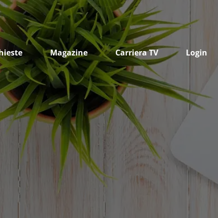
hieste
Magazine
Carriera TV
Login