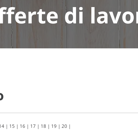
fferte di lavo
o
14
|
15
|
16
|
17
|
18
|
19
|
20
|