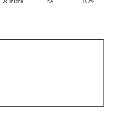
Bellinzona
NA
100%