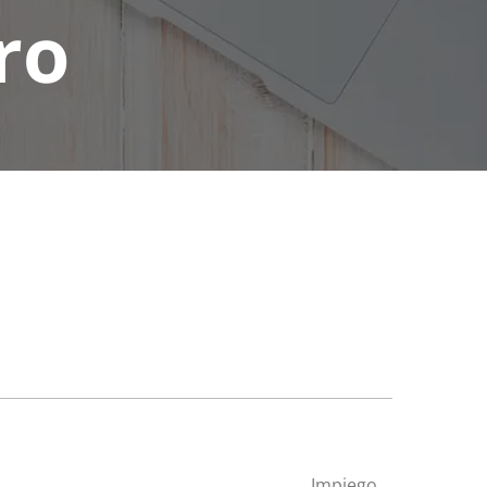
ro
Impiego