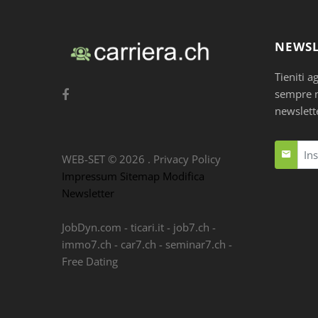
NEWSL
Tieniti a
sempre nu
newslett
WEB-SET ©
2026
.
Privacy Policy
Impressum
Sitemap
Modifica
Newsletter
JobDyn.com
-
ticari.it
-
job7.ch
-
immo7.ch
-
car7.ch
-
seminar7.ch
-
Free Dating