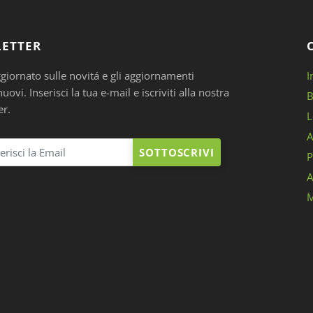
ETTER
ggiornato sulle novitá e gli aggiornamenti
I
ovi. Inserisci la tua e-mail e iscriviti alla nostra
B
er.
L
A
SOTTOSCRIVI
P
A
M