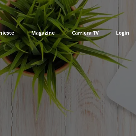
hieste
Magazine
Carriera TV
Login