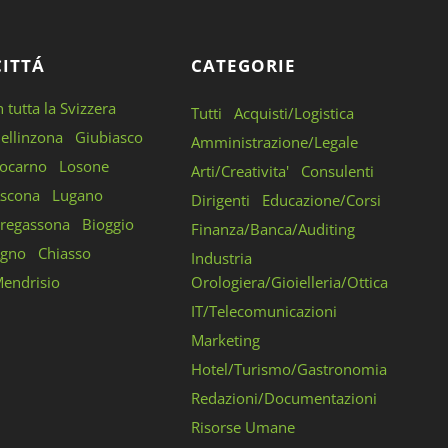
CITTÁ
CATEGORIE
n tutta la Svizzera
Tutti
Acquisti/Logistica
ellinzona
Giubiasco
Amministrazione/Legale
ocarno
Losone
Arti/Creativita'
Consulenti
scona
Lugano
Dirigenti
Educazione/Corsi
regassona
Bioggio
Finanza/Banca/Auditing
gno
Chiasso
Industria
endrisio
Orologiera/Gioielleria/Ottica
IT/Telecomunicazioni
Marketing
Hotel/Turismo/Gastronomia
Redazioni/Documentazioni
Risorse Umane