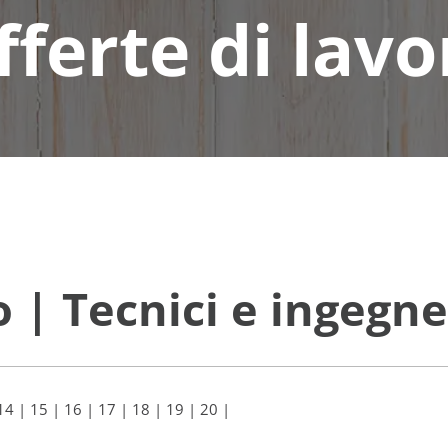
fferte di lavo
o | Tecnici e ingegne
14
|
15
|
16
|
17
|
18
|
19
|
20
|