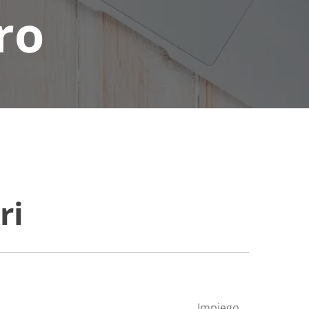
ro
ri
Impiego