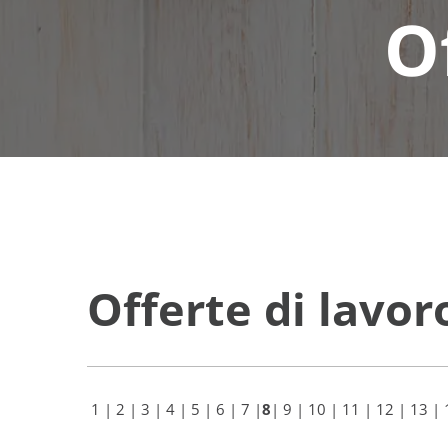
O
Offerte di lavor
1
|
2
|
3
|
4
|
5
|
6
|
7
|
8
|
9
|
10
|
11
|
12
|
13
|