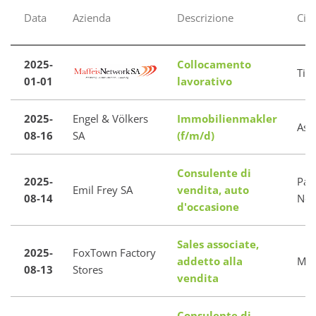
Data
Azienda
Descrizione
Citt
2025-
Collocamento
Tic
01-01
lavorativo
2025-
Engel & Völkers
Immobilienmakler
Asc
08-16
SA
(f/m/d)
Consulente di
2025-
Pam
Emil Frey SA
vendita, auto
08-14
Nor
d'occasione
Sales associate,
2025-
FoxTown Factory
addetto alla
Men
08-13
Stores
vendita
Consulente di