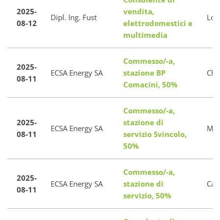
2025-
vendita,
Dipl. Ing. Fust
Los
08-12
elettrodomestici e
multimedia
Commesso/-a,
2025-
ECSA Energy SA
stazione BP
Chi
08-11
Comacini, 50%
Commesso/-a,
2025-
stazione di
ECSA Energy SA
Men
08-11
servizio Svincolo,
50%
Commesso/-a,
2025-
ECSA Energy SA
stazione di
Cad
08-11
servizio, 50%