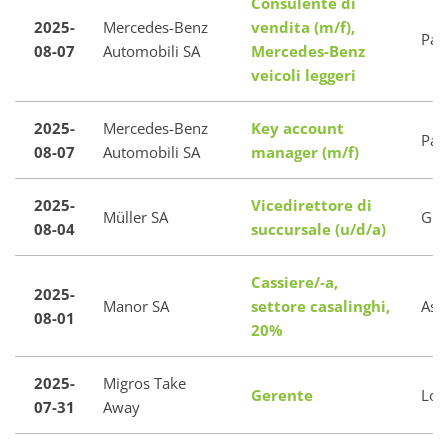
Consulente di
2025-
Mercedes-Benz
vendita (m/f),
Paz
08-07
Automobili SA
Mercedes-Benz
veicoli leggeri
2025-
Mercedes-Benz
Key account
Paz
08-07
Automobili SA
manager (m/f)
2025-
Vicedirettore di
Müller SA
Gra
08-04
succursale (u/d/a)
Cassiere/-a,
2025-
Manor SA
settore casalinghi,
Asc
08-01
20%
2025-
Migros Take
Gerente
Loc
07-31
Away