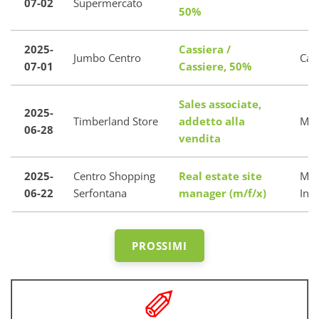
07-02
Supermercato
50%
2025-
Cassiera /
Jumbo Centro
Cas
07-01
Cassiere, 50%
Sales associate,
2025-
Timberland Store
addetto alla
Men
06-28
vendita
2025-
Centro Shopping
Real estate site
Mor
06-22
Serfontana
manager (m/f/x)
Infe
PROSSIMI