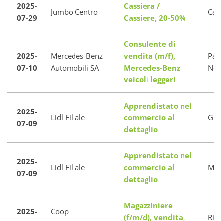
2025-
Cassiera /
Jumbo Centro
Cas
07-29
Cassiere, 20-50%
Consulente di
2025-
Mercedes-Benz
vendita (m/f),
Pam
07-10
Automobili SA
Mercedes-Benz
Nor
veicoli leggeri
Apprendistato nel
2025-
Lidl Filiale
commercio al
Gra
07-09
dettaglio
Apprendistato nel
2025-
Lidl Filiale
commercio al
Min
07-09
dettaglio
Magazziniere
2025-
Coop
(f/m/d), vendita,
Ria