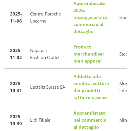
Apprendistato
2026:
2025-
Centro Porsche
impiegato/-a di
Gordo
11-06
Locarno
commercio al
dettaglio
Product
2025-
Napapijri
merchandiser,
Stabi
11-02
Fashion Outlet
men apparel
Addetto alla
2025-
vendita, settore
Morb
Lactalis Suisse SA
10-31
dei prodotti
Inferi
lattiero-caseari
Apprendistato
2025-
Lidl Filiale
nel commercio
Minus
10-30
al dettaglio