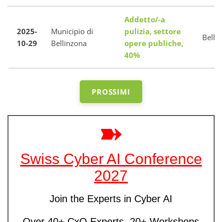
Addetto/-a
2025-
Municipio di
pulizia, settore
Belli
10-29
Bellinzona
opere publiche,
40%
PROSSIMI