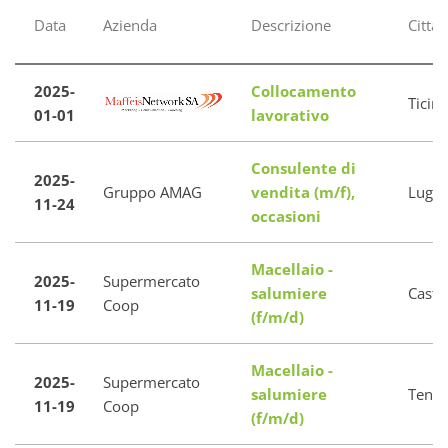
Data
Azienda
Descrizione
Cittá
2025-
Collocamento
Ticin
01-01
lavorativo
Consulente di
2025-
Gruppo AMAG
vendita (m/f),
Luga
11-24
occasioni
Macellaio -
2025-
Supermercato
salumiere
Casti
11-19
Coop
(f/m/d)
Macellaio -
2025-
Supermercato
salumiere
Tener
11-19
Coop
(f/m/d)