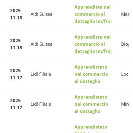
Apprendista nel
2025-
Aldi Suisse
commercio al
Mass
11-18
dettaglio (m/f/x)
Apprendista nel
2025-
Aldi Suisse
commercio al
Biogg
11-18
dettaglio (m/f/x)
Apprendistato
2025-
Lidl Filiale
nel commercio
Locar
11-17
al dettaglio
Apprendistato
2025-
Lidl Filiale
nel commercio
Minus
11-17
al dettaglio
Apprendistato