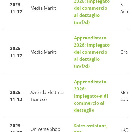
2026: impiegato
2025-
S.
Media Markt
del commercio
11-12
Anton
al dettaglio
(m/f/d)
Apprendistato
2026: impiegato
2025-
Media Markt
del commercio
Granc
11-12
al dettaglio
(m/f/d)
Apprendistato
2026:
2025-
Azienda Elettrica
Mont
impiegato/-a di
11-12
Ticinese
Caras
commercio al
dettaglio
2025-
Sales assistant,
Oniverse Shop
Luga