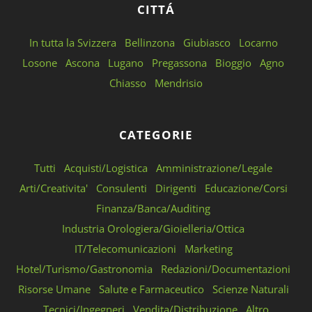
CITTÁ
In tutta la Svizzera
Bellinzona
Giubiasco
Locarno
Losone
Ascona
Lugano
Pregassona
Bioggio
Agno
Chiasso
Mendrisio
CATEGORIE
Tutti
Acquisti/Logistica
Amministrazione/Legale
Arti/Creativita'
Consulenti
Dirigenti
Educazione/Corsi
Finanza/Banca/Auditing
Industria Orologiera/Gioielleria/Ottica
IT/Telecomunicazioni
Marketing
Hotel/Turismo/Gastronomia
Redazioni/Documentazioni
Risorse Umane
Salute e Farmaceutico
Scienze Naturali
Tecnici/Ingegneri
Vendita/Distribuzione
Altro