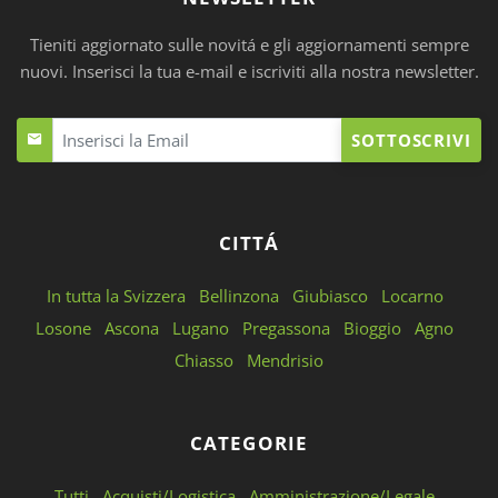
Tieniti aggiornato sulle novitá e gli aggiornamenti sempre
nuovi. Inserisci la tua e-mail e iscriviti alla nostra newsletter.
SOTTOSCRIVI
CITTÁ
In tutta la Svizzera
Bellinzona
Giubiasco
Locarno
Losone
Ascona
Lugano
Pregassona
Bioggio
Agno
Chiasso
Mendrisio
CATEGORIE
Tutti
Acquisti/Logistica
Amministrazione/Legale