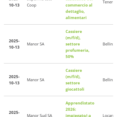
Tenero
10-13
Coop
commercio al
dettaglio,
alimentari
Cassiere
(m/f/d),
2025-
Manor SA
settore
Bellinz
10-13
profumeria,
50%
Cassiere
2025-
(m/f/d),
Manor SA
Bellinz
10-13
settore
giocattoli
Apprendistato
2026:
2025-
Manor Sud SA
impiegato/-a
Locarn