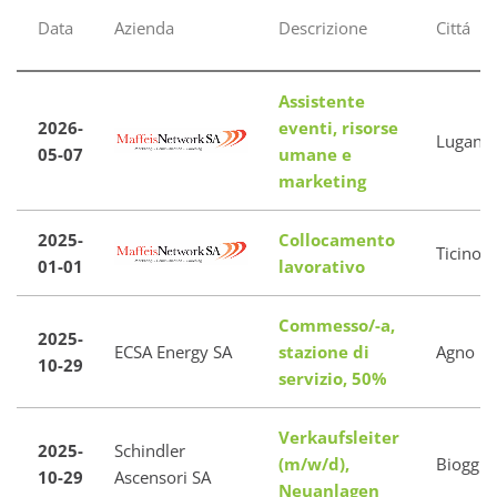
Data
Azienda
Descrizione
Cittá
Assistente
2026-
eventi, risorse
Lugano
05-07
umane e
marketing
2025-
Collocamento
Ticino
01-01
lavorativo
Commesso/-a,
2025-
ECSA Energy SA
stazione di
Agno
10-29
servizio, 50%
Verkaufsleiter
2025-
Schindler
(m/w/d),
Bioggio
10-29
Ascensori SA
Neuanlagen