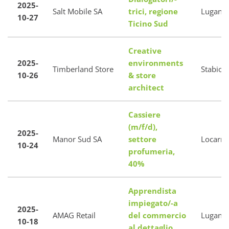
2025-
Salt Mobile SA
trici, regione
Lugano
10-27
Ticino Sud
Creative
2025-
environments
Timberland Store
Stabio
10-26
& store
architect
Cassiere
(m/f/d),
2025-
Manor Sud SA
settore
Locarn
10-24
profumeria,
40%
Apprendista
impiegato/-a
2025-
AMAG Retail
del commercio
Lugano
10-18
al dettaglio,