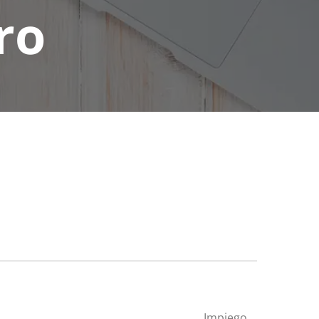
ro
Impiego