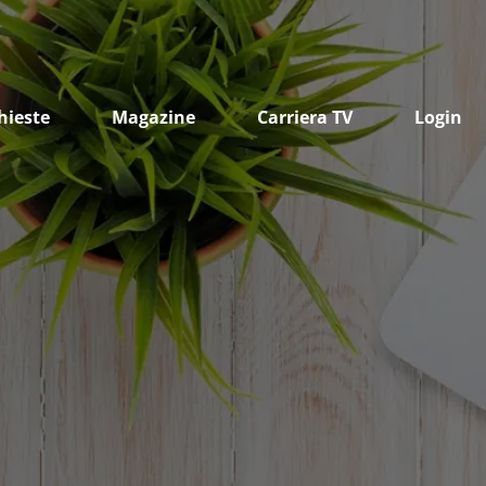
hieste
Magazine
Carriera TV
Login