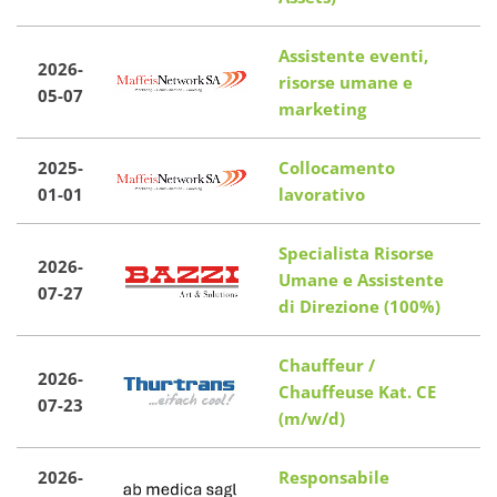
Assistente eventi,
2026-
risorse umane e
05-07
marketing
2025-
Collocamento
T
01-01
lavorativo
Specialista Risorse
2026-
Umane e Assistente
07-27
di Direzione (100%)
Chauffeur /
2026-
Chauffeuse Kat. CE
I
07-23
(m/w/d)
2026-
Responsabile