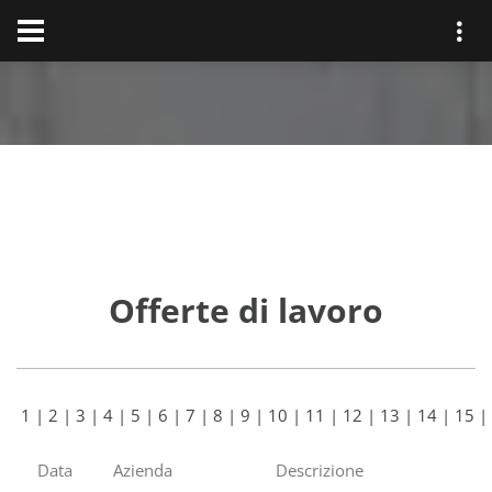
Offerte di lavoro
1
|
2
|
3
|
4
|
5
|
6
|
7
|
8
|
9
|
10
|
11
|
12
|
13
|
14
|
15
|
Data
Azienda
Descrizione
C