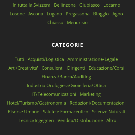
In tutta la Svizzera
Bellinzona
Giubiasco
Locarno
Losone
Ascona
Lugano
Pregassona
Bioggio
Agno
Chiasso
Mendrisio
CATEGORIE
Tutti
Acquisti/Logistica
Amministrazione/Legale
Arti/Creativita'
Consulenti
Dirigenti
Educazione/Corsi
Finanza/Banca/Auditing
Industria Orologiera/Gioielleria/Ottica
IT/Telecomunicazioni
Marketing
Hotel/Turismo/Gastronomia
Redazioni/Documentazioni
Risorse Umane
Salute e Farmaceutico
Scienze Naturali
Tecnici/Ingegneri
Vendita/Distribuzione
Altro