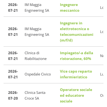
2026-
IM Maggia
Ingegnere
Loc
07-21
Engineering SA
meccanico
Ingegnere in
2026-
IM Maggia
elettrotecnica o
Loc
07-21
Engineering SA
telecomunicazioni
(m/f/d)
2026-
Clinica di
Impiegato/-a della
Nov
07-21
Riabilitazione
ristorazione, 60%
2026-
Vice capo reparto
Ospedale Civico
Lug
07-21
infermieristico
Operatore sociale
2026-
Clinica Santa
ed educatore
Orse
07-20
Croce SA
sociale