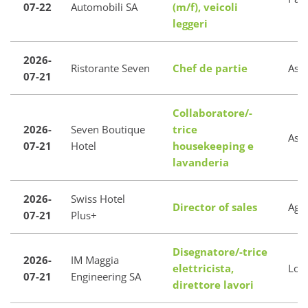
07-22
Automobili SA
(m/f), veicoli
leggeri
2026-
Ristorante Seven
Chef de partie
Asc
07-21
Collaboratore/-
2026-
Seven Boutique
trice
Asc
07-21
Hotel
housekeeping e
lavanderia
2026-
Swiss Hotel
Director of sales
Agn
07-21
Plus+
Disegnatore/-trice
2026-
IM Maggia
elettricista,
Loc
07-21
Engineering SA
direttore lavori