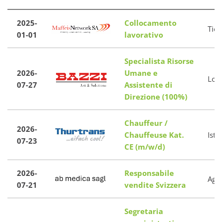
2025-
Collocamento
Tici
01-01
lavorativo
Specialista Risorse
2026-
Umane e
Los
07-27
Assistente di
Direzione (100%)
Chauffeur /
2026-
Chauffeuse Kat.
Isti
07-23
CE (m/w/d)
2026-
Responsabile
Agn
07-21
vendite Svizzera
Segretaria