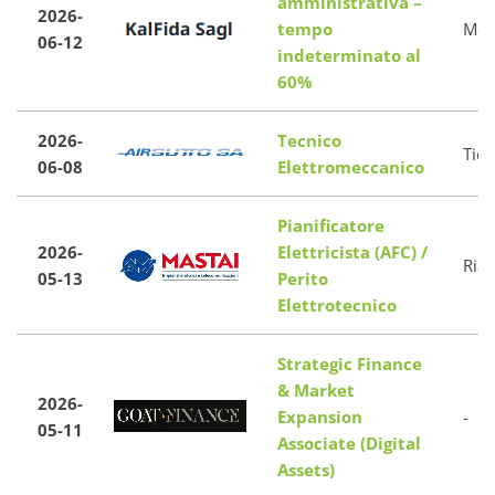
amministrativa –
2026-
tempo
Mon
06-12
indeterminato al
60%
2026-
Tecnico
Tici
06-08
Elettromeccanico
Pianificatore
2026-
Elettricista (AFC) /
Riaz
05-13
Perito
Elettrotecnico
Strategic Finance
& Market
2026-
Expansion
-
05-11
Associate (Digital
Assets)