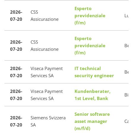
Esperto
2026-
CSS
previdenziale
Lug
07-20
Assicurazione
(f/m)
Esperto
2026-
CSS
previdenziale
Bell
07-20
Assicurazione
(f/m)
2026-
Viseca Payment
IT technical
Bed
07-20
Services SA
security engineer
2026-
Viseca Payment
Kundenberater,
Bio
07-20
Services SA
1st Level, Bank
Senior software
2026-
Siemens Svizzera
asset manager
Can
07-20
SA
(m/f/d)