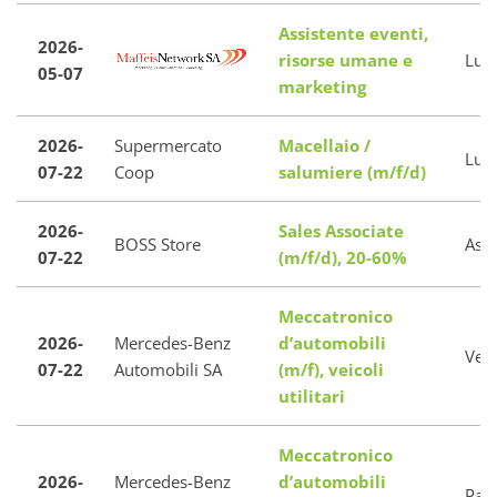
Assistente eventi,
2026-
risorse umane e
Lug
05-07
marketing
2026-
Supermercato
Macellaio /
Lug
07-22
Coop
salumiere (m/f/d)
2026-
Sales Associate
BOSS Store
Asc
07-22
(m/f/d), 20-60%
Meccatronico
2026-
Mercedes-Benz
d’automobili
Vezi
07-22
Automobili SA
(m/f), veicoli
utilitari
Meccatronico
2026-
Mercedes-Benz
d’automobili
Pazz