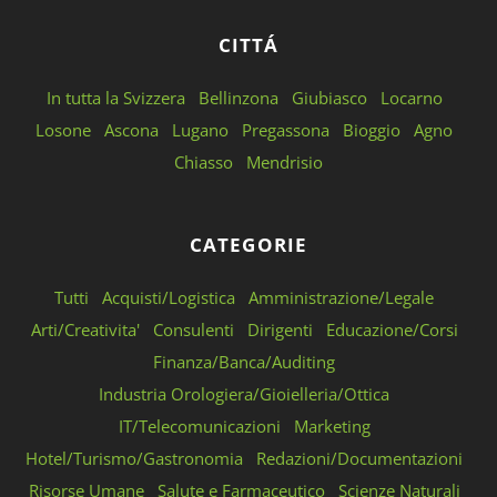
CITTÁ
In tutta la Svizzera
Bellinzona
Giubiasco
Locarno
Losone
Ascona
Lugano
Pregassona
Bioggio
Agno
Chiasso
Mendrisio
CATEGORIE
Tutti
Acquisti/Logistica
Amministrazione/Legale
Arti/Creativita'
Consulenti
Dirigenti
Educazione/Corsi
Finanza/Banca/Auditing
Industria Orologiera/Gioielleria/Ottica
IT/Telecomunicazioni
Marketing
Hotel/Turismo/Gastronomia
Redazioni/Documentazioni
Risorse Umane
Salute e Farmaceutico
Scienze Naturali